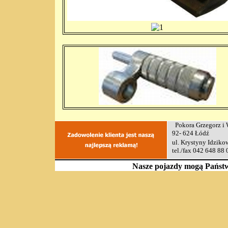
Pokora Grzeg
92- 624 Łódź 
ul. Krystyny Id
tel./fax 042 64
Nasze pojazdy mogą Państw