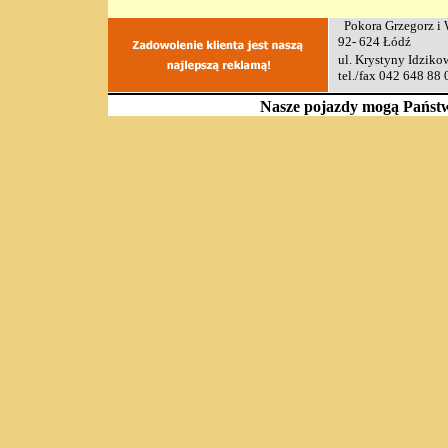
Pokora Grzeg
92- 624 Łódź 
ul. Krystyny Id
tel./fax 042 64
Nasze pojazdy mogą Państw